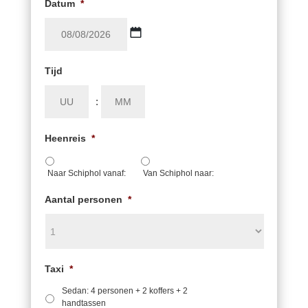
Datum
*
DD
Tijd
dash
MM
Uren
:
Minuten
dash
JJJJ
Heenreis
*
Naar Schiphol vanaf:
Van Schiphol naar:
Aantal personen
*
Taxi
*
Sedan: 4 personen + 2 koffers + 2
handtassen