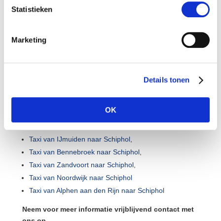
Statistieken
Taxi Beverwijk Schiphol
Taxi Bloemendaal Schiphol
Taxi Haarlem Schiphol
Marketing
Taxi Heemstede Schiphol
Taxi Overveen Schiphol
Taxi Velserbroek Schiphol
Details tonen
Taxi Alkmaar Schiphol
Taxi Purmerend Schiphol
OK
Taxi Heemskerk Schiphol
Taxi Hoofddorp Schiphol
Taxi van IJmuiden naar Schiphol
,
Taxi van Bennebroek naar Schiphol
,
Taxi van Zandvoort naar Schiphol
,
Taxi van Noordwijk naar Schiphol
Taxi van Alphen aan den Rijn naar Schiphol
Neem voor meer informatie vrijblijvend contact met
ons op.