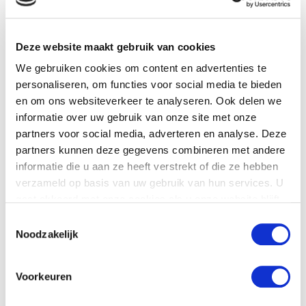
Deze website maakt gebruik van cookies
We gebruiken cookies om content en advertenties te
personaliseren, om functies voor social media te bieden
en om ons websiteverkeer te analyseren. Ook delen we
informatie over uw gebruik van onze site met onze
Communicatie
partners voor social media, adverteren en analyse. Deze
Bij ons staat heldere communicatie voorop.
partners kunnen deze gegevens combineren met andere
Communicatie is een belangrijk middel en zorgt ervoor
informatie die u aan ze heeft verstrekt of die ze hebben
dat veel misverstanden voorkomen kunnen worden. Wij
verzameld op basis van uw gebruik van hun services. U
maken van te voren afspraken met u zodat u niet voor
gaat akkoord met onze cookies als u onze website blijft
onaangename verrassingen komt te staan. U betaalt bij
gebruiken.
Toestemmingsselectie
ons nooit te veel voor een rit. Wij werken met vaste
Noodzakelijk
prijzen van uit alle steden, en dit word ook altijd vooraf
duidelijk besproken. Onze taxichauffeurs spreken zowel
Nederlands als Engels.
Voorkeuren
Daily Airport Taxi biedt o.a. de volgende taxiritten aan: